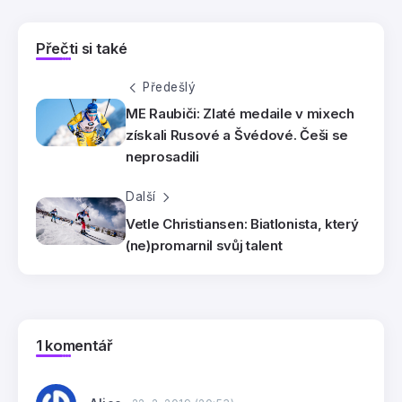
Přečti si také
Předešlý
ME Raubiči: Zlaté medaile v mixech
získali Rusové a Švédové. Češi se
neprosadili
Další
Vetle Christiansen: Biatlonista, který
(ne)promarnil svůj talent
1 komentář