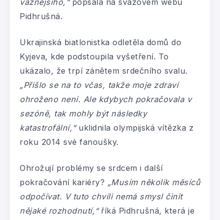
vážnějšího,“
popsala na svazovém webu
Pidhrušná.
Ukrajinská biatlonistka odletěla domů do
Kyjeva, kde podstoupila vyšetření. To
ukázalo, že trpí zánětem srdečního svalu.
„Přišlo se na to včas, takže moje zdraví
ohroženo není. Ale kdybych pokračovala v
sezóně, tak mohly být následky
katastrofální,“
uklidnila olympijská vítězka z
roku 2014 své fanoušky.
Ohrožují problémy se srdcem i další
pokračování kariéry?
„Musím několik měsíců
odpočívat. V tuto chvíli nemá smysl činit
nějaké rozhodnutí,“
říká Pidhrušná, která je