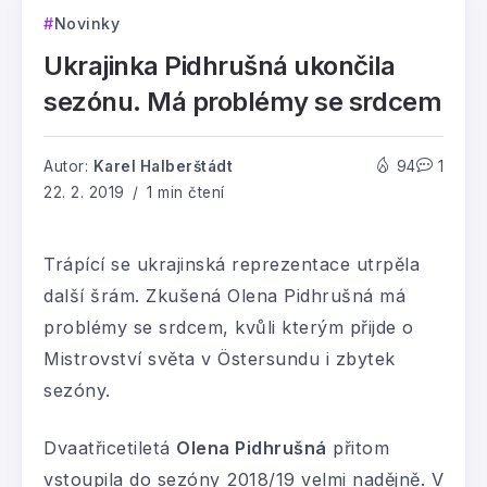
Novinky
Ukrajinka Pidhrušná ukončila
sezónu. Má problémy se srdcem
Autor:
Karel Halberštádt
94
1
22. 2. 2019
1 min čtení
Trápící se ukrajinská reprezentace utrpěla
další šrám. Zkušená Olena Pidhrušná má
problémy se srdcem, kvůli kterým přijde o
Mistrovství světa v Östersundu i zbytek
sezóny.
Dvaatřicetiletá
Olena Pidhrušná
přitom
vstoupila do sezóny 2018/19 velmi nadějně. V